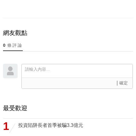
網友觀點
0
條評論
確定
最受歡迎
1
投資陷阱長者首季被騙3.3億元