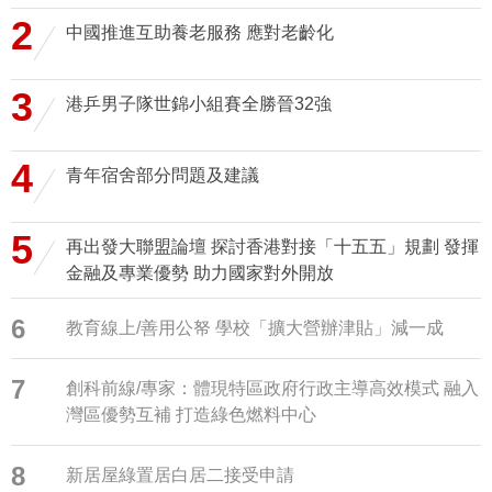
2
中國推進互助養老服務 應對老齡化
3
港乒男子隊世錦小組賽全勝晉32強
4
青年宿舍部分問題及建議
5
再出發大聯盟論壇 探討香港對接「十五五」規劃 發揮
金融及專業優勢 助力國家對外開放
6
教育線上/善用公帑 學校「擴大營辦津貼」減一成
7
創科前線/專家：體現特區政府行政主導高效模式 融入
灣區優勢互補 打造綠色燃料中心
8
新居屋綠置居白居二接受申請