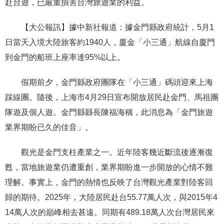
赴台遊，已嚴重損害台灣旅遊業的利益。
【大公報訊】據中新社報道：據金門縣政府統計，5月1
日當天入境大陸旅客約1940人，廈金「小三通」航線自廈門
到金門的船班上座率達95%以上。
假期前夕，金門縣政府團隊在「小三通」碼頭迎來上海
踩線團。隨後，上海市4月29日宣布開放居民赴金門、馬祖團
隊遊及個人遊。金門縣縣長陳福海稱，此消息為「金門旅遊
業界期盼已久的佳音」。
觀光是金門支柱產業之一。近年陸客幾近斷流後逐漸復
甦，當地旅遊業仍遭重創，業界期盼進一步開放的心情不難
理解。事實上，金門的熱情也反映了台灣觀光產業對陸客回
歸的期待。2025年，大陸居民赴台55.77萬人次，與2015年4
14萬人次的巔峰相去甚遠。同期有489.18萬人次台灣居民來