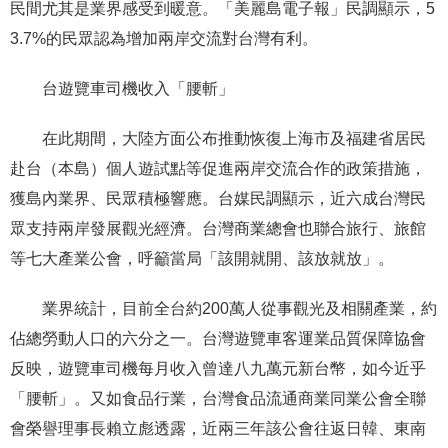
民間尤其是業界感受到暖意。「美麗島電子報」民調顯示，5
3.7%的民眾認為增加兩岸交流對台灣有利。
台遊覽車司機收入「腰斬」
在此期間，大陸方面公布推動恢復上海市及福建省居民
赴台（本島）個人遊試點等促進兩岸交流合作的政策措施，
獲島內業界、民眾積極響應。台媒民調顯示，近六成台灣民
眾支持兩岸發展觀光經濟。台灣商業總會也聯合旅行、旅館
等七大產業公會，呼籲當局「該開就開、該放就放」。
業界統計，目前全台約200萬人從事觀光及相關產業，約
佔總勞動人口的六分之一。台灣遊覽車客運業品質保障協會
反映，遊覽車司機每月收入曾達八九萬元新台幣，如今近乎
「腰斬」。又如食品行業，台灣食品流通商業同業公會全聯
會榮譽理事長賴立彪透露，近兩三年該公會往返日韓、東南