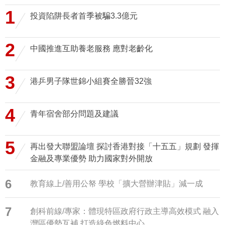
1
投資陷阱長者首季被騙3.3億元
2
中國推進互助養老服務 應對老齡化
3
港乒男子隊世錦小組賽全勝晉32強
4
青年宿舍部分問題及建議
5
再出發大聯盟論壇 探討香港對接「十五五」規劃 發揮
金融及專業優勢 助力國家對外開放
6
教育線上/善用公帑 學校「擴大營辦津貼」減一成
7
創科前線/專家：體現特區政府行政主導高效模式 融入
灣區優勢互補 打造綠色燃料中心