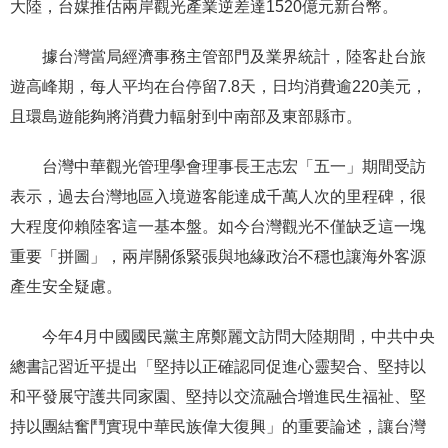
大陸，台媒推估兩岸觀光產業逆差達1520億元新台幣。
據台灣當局經濟事務主管部門及業界統計，陸客赴台旅
遊高峰期，每人平均在台停留7.8天，日均消費逾220美元，
且環島遊能夠將消費力輻射到中南部及東部縣市。
台灣中華觀光管理學會理事長王志宏「五一」期間受訪
表示，過去台灣地區入境遊客能達成千萬人次的里程碑，很
大程度仰賴陸客這一基本盤。如今台灣觀光不僅缺乏這一塊
重要「拼圖」，兩岸關係緊張與地緣政治不穩也讓海外客源
產生安全疑慮。
今年4月中國國民黨主席鄭麗文訪問大陸期間，中共中央
總書記習近平提出「堅持以正確認同促進心靈契合、堅持以
和平發展守護共同家園、堅持以交流融合增進民生福祉、堅
持以團結奮鬥實現中華民族偉大復興」的重要論述，讓台灣