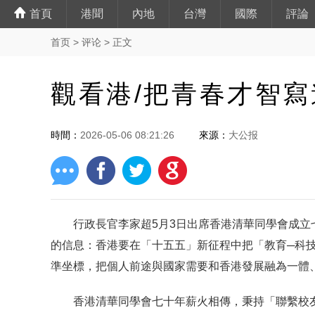

首頁
港聞
內地
台灣
國際
評論
首页
>
评论
> 正文
觀看港/把青春才智寫
時間：
2026-05-06 08:21:26
來源：
大公报
行政長官李家超5月3日出席香港清華同學會成
的信息：香港要在「十五五」新征程中把「教育─科
準坐標，把個人前途與國家需要和香港發展融為一體
香港清華同學會七十年薪火相傳，秉持「聯繫校