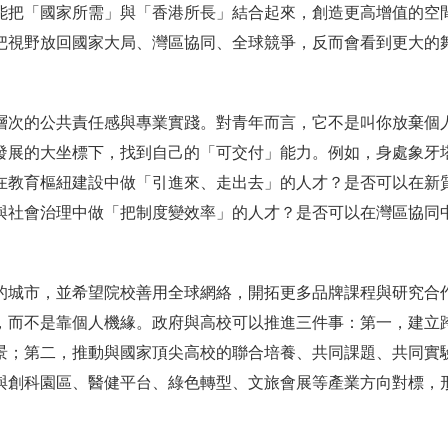
能把「國家所需」與「香港所長」結合起來，創造更高增值的空
把視野放回國家大局、灣區協同、全球競爭，反而會看到更大的
層次的公共責任感與專業實踐。對青年而言，它不是叫你放棄個
發展的大坐標下，找到自己的「可交付」能力。例如，身處象牙
在教育樞紐建設中做「引進來、走出去」的人才？是否可以在新
與社會治理中做「把制度變效率」的人才？是否可以在灣區協同
的城市，並希望院校善用全球網絡，開拓更多品牌課程與研究合
，而不是靠個人機緣。政府與高校可以推進三件事：第一，建立
景；第二，推動與國家頂尖高校的聯合培養、共同課題、共同實
與創科園區、醫健平台、綠色轉型、文旅會展等產業方向對標，