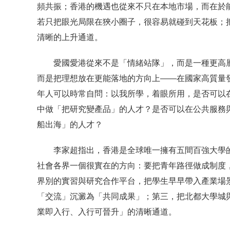
頻共振；香港的機遇也從來不只在本地市場，而在於
若只把眼光局限在狹小圈子，很容易就碰到天花板；
清晰的上升通道。
愛國愛港從來不是「情緒站隊」，而是一種更高
而是把理想放在更能落地的方向上——在國家高質量
年人可以時常自問：以我所學，着眼所用，是否可以
中做「把研究變產品」的人才？是否可以在公共服務
船出海」的人才？
李家超指出，香港是全球唯一擁有五間百強大學
社會各界一個很實在的方向：要把青年路徑做成制度
界別的實習與研究合作平台，把學生早早帶入產業場
「交流」沉澱為「共同成果」；第三，把北都大學城
業即入行、入行可晉升」的清晰通道。