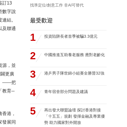
訂13
找準定位/創意工作 非AI可替代
些數字說
最受歡迎
度連結。
以及聯通
1
投資陷阱長者首季被騙3.3億元
2
中國推進互助養老服務 應對老齡化
資源，並
3
港乒男子隊世錦小組賽全勝晉32強
開闢更廣
」——把
4
「教育─
青年宿舍部分問題及建議
5
再出發大聯盟論壇 探討香港對接
務香港，
「十五五」規劃 發揮金融及專業優
家發展同
勢 助力國家對外開放