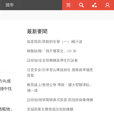
简
國學



最新要聞
如是我見/茶館的生發（一）\楊小波
柳絮紛飛/「我不懂英文」\小 冰
話你知/全女班舞獅及學生打詠春
注意安全/日本登山事故頻生 搜救效率備受
質疑
方向感
教育線上/善用公帑 學校「擴大營辦津貼」
踐中找
減一成
話你知/曾研製噴鼻式疫苗 防冠狀病毒傳播
德載物」
宏福苑業主獲發資訊包助揀樓