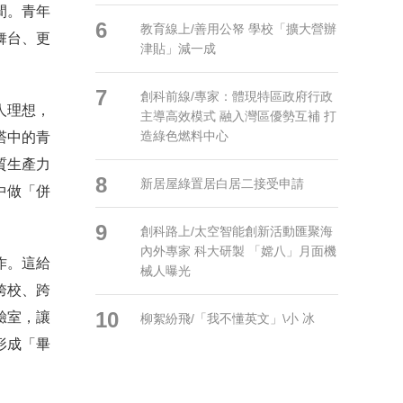
間。青年
6
教育線上/善用公帑 學校「擴大營辦
舞台、更
津貼」減一成
7
創科前線/專家：體現特區政府行政
人理想，
主導高效模式 融入灣區優勢互補 打
造綠色燃料中心
塔中的青
質生產力
8
新居屋綠置居白居二接受申請
中做「併
9
創科路上/太空智能創新活動匯聚海
內外專家 科大研製 「嫦八」月面機
作。這給
械人曝光
跨校、跨
10
驗室，讓
柳絮紛飛/「我不懂英文」\小 冰
形成「畢