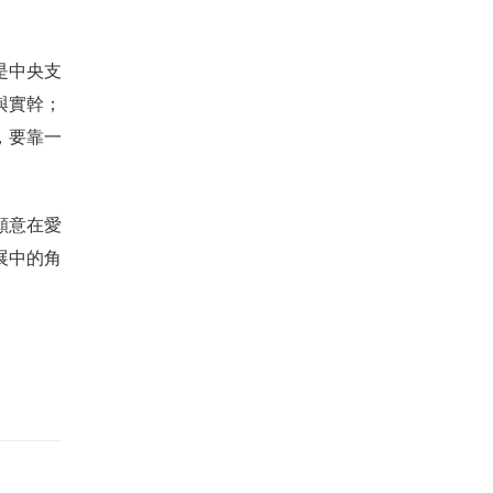
是中央支
與實幹；
，要靠一
願意在愛
展中的角