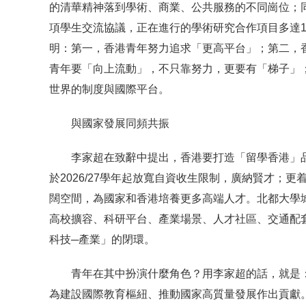
的清華精神落到學術、商業、公共服務的不同崗位；
項學生交流協議，正在進行的學術研究合作項目多達103
明：第一，香港青年努力追求「更高平台」；第二，
青年要「向上流動」，不只靠努力，更要有「梯子」
世界的制度與國際平台。
與國家發展同頻共振
李家超在致辭中提出，香港要打造「留學香港」
於2026/27學年起放寬自資收生限制，廣納賢才
闊空間，為國家和香港培養更多高端人才。北都大學
高校擴容、科研平台、產業場景、人才社區、交通配
科技─產業」的閉環。
青年在其中扮演什麼角色？用李家超的話，就是
為建設國際教育樞紐、推動國家高質量發展作出貢獻