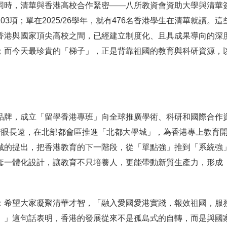
同時，清華與香港高校合作緊密——八所教資會資助大學與清華簽
項；單在2025/26學年，就有476名香港學生在清華就讀。這
香港與國家頂尖高校之間，已經建立制度化、且具成果導向的深
；而今天最珍貴的「梯子」，正是背靠祖國的教育與科研資源，
品牌，成立「留學香港專班」向全球推廣學術、科研和國際合作
；更着眼長遠，在北部都會區推進「北都大學城」，為香港專上教育
城的提出，把香港教育的下一階段，從「單點強」推到「系統強
套一體化設計，讓教育不只培養人，更能帶動新質生產力，形成
：希望大家凝聚清華才智，「融入愛國愛港實踐，報效祖國，服
。」這句話表明，香港的發展從來不是孤島式的自轉，而是與國