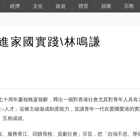
經濟
文化
旅遊
體育
娛樂
宗教
進家國實踐\林鳴謙
立七十周年慶祝晚宴致辭，釋出一個對香港社會尤其對青年人具有
技─人才」這條主線做成制度能力，並讓青年一代在愛國愛港的實
、互相成就。
友、服務香江、回饋母校、貢獻社會」宗旨，把「自強不息、厚