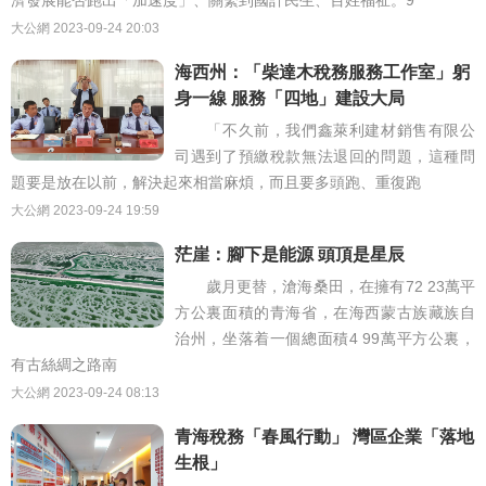
濟發展能否跑出「加速度」、關繫到國計民生、百姓福祉。9
大公網
2023-09-24 20:03
海西州：「柴達木稅務服務工作室」躬
身一線 服務「四地」建設大局
「不久前，我們鑫萊利建材銷售有限公
司遇到了預繳稅款無法退回的問題，這種問
題要是放在以前，解決起來相當麻煩，而且要多頭跑、重復跑
大公網
2023-09-24 19:59
茫崖：腳下是能源 頭頂是星辰
歲月更替，滄海桑田，在擁有72 23萬平
方公裏面積的青海省，在海西蒙古族藏族自
治州，坐落着一個總面積4 99萬平方公裏，
有古絲綢之路南
大公網
2023-09-24 08:13
青海稅務「春風行動」 灣區企業「落地
生根」