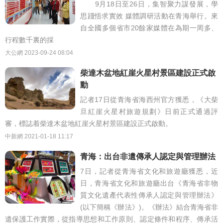
9月18日至26日，集智聚力謀發展，學
思踐悟求實效 媒體調研活動在青海舉行。來
自全國多個省市20餘家媒體在為期一周多、
行程數千裏的採
大公網
2023-09-24 08:04
柴達木盆地紅崖火星村景區建設正式啟
動
記者17日從青海省海西州官方獲悉，《大柴
旦紅崖火星村旅遊規劃》日前正式通過評
審，標誌着柴達木盆地紅崖火星村景區建設正式啟動。
中新網
2021-01-18 11:17
青海：出台非遺傳承人認定與管理辦法
7日，記者從青海省文化和旅遊廳獲悉，近
日，青海省文化和旅遊廳出台《青海省非物
質文化遺產代表性傳承人認定與管理辦法》
(以下簡稱《辦法》)。《辦法》結合青海省非
遺保護工作實際，從指導思想和工作原則、認定條件和程序、傳承活