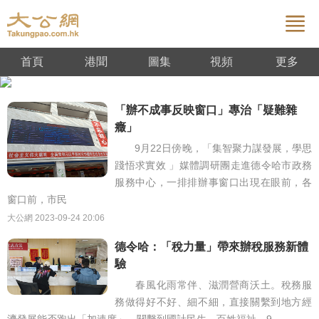


首頁
港聞
圖集
視頻
內地
更多
台灣
國際
評論
經濟
文化
「辦不成事反映窗口」專治「疑難雜
旅遊
體育
娛樂
宗教
國學
癥」
9月22日傍晚，「集智聚力謀發展，學思
踐悟求實效 」媒體調研團走進德令哈市政務
服務中心，一排排辦事窗口出現在眼前，各
窗口前，市民
大公網
2023-09-24 20:06
德令哈：「稅力量」帶來辦稅服務新體
驗
春風化雨常伴、滋潤營商沃土。稅務服
務做得好不好、細不細，直接關繫到地方經