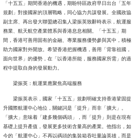
「十五五」期間香港的機遇，期盼特區政府早日出台「五年
規劃」對接國家的頂層戰略，同心協力共謀發展。全國政協
副主席、再出發大聯盟總召集人梁振英致辭時表示，航運服
務業、航天航空產業體系與香港息息相關。「十五五」期
間，香港可善用固有的金融、專業服務優勢參與其中，積極
助力國家對外開放。希望香港把握機遇，善用「背靠祖國，
面向世界」的優勢，在「以香港所能，服務國家所需」的過
程中提取自身的發展動力。
梁振英：航運業應聚焦高端服務
梁振英表示，國家「十五五」規劃明確支持香港鞏固提
升國際航運中心地位，關鍵詞是「提升」而非「擴大」。
「擴大」意味着「建多幾個碼頭」，而「提升」則是在現有
基礎上提升產值，發展更多技術含量高的產業。他指出，如
今的「航運中心」不再以碼頭的集裝箱吞吐量論英雄，而是